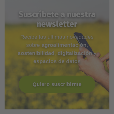
Suscríbete a nuestra
newsletter
Recibe las últimas novedades
sobre
agroalimentación
,
sostenibilidad
,
digitalización
y
espacios de datos
Quiero suscribirme