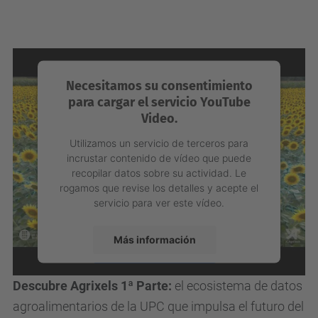
servicio para ver este vídeo.
Más información
Aceptar
Catálogo de Datos de UPCxels:
la herramienta que
powered by
Usercentrics Consent
permite descubrir, consultar y entender los activos
Management Platform
de datos disponibles dentro del Espacio de Datos
UPCxels.
Necesitamos su consentimiento
para cargar el servicio YouTube
Video.
Utilizamos un servicio de terceros para
incrustar contenido de vídeo que puede