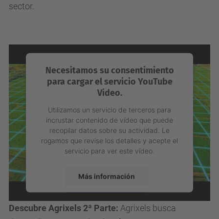
recopilar datos sobre su actividad. Le
rogamos que revise los detalles y acepte el
servicio para ver este vídeo.
Más información
Aceptar
Descubre Agrixels 1ª Parte:
el ecosistema de datos
powered by
Usercentrics Consent
agroalimentarios de la UPC que impulsa el futuro del
Management Platform
sector.
Necesitamos su consentimiento
para cargar el servicio YouTube
Video.
Utilizamos un servicio de terceros para