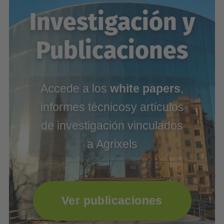
Investigación y
Publicaciones
Accede a los
white papers
,
informes técnicosy artículos
de investigación vinculados
a Agrixels
Ver publicaciones