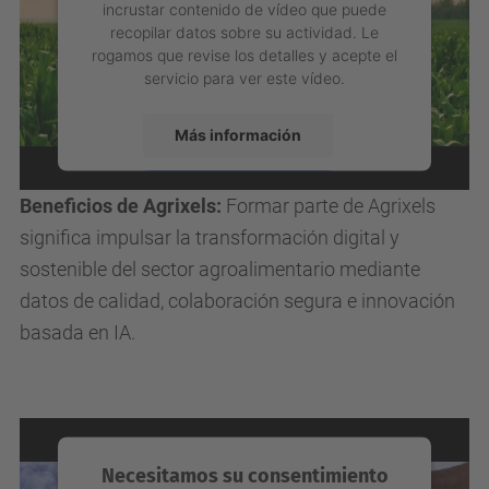
Espacio Multimedia
Necesitamos su consentimiento
para cargar el servicio YouTube
Video.
Utilizamos un servicio de terceros para
incrustar contenido de vídeo que puede
recopilar datos sobre su actividad. Le
rogamos que revise los detalles y acepte el
servicio para ver este vídeo.
Más información
Aceptar
Beneficios de Agrixels:
Formar parte de Agrixels
powered by
Usercentrics Consent
significa impulsar la transformación digital y