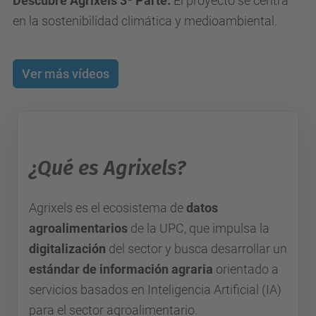
Utilizamos un servicio de terceros para
incrustar contenido de vídeo que puede
recopilar datos sobre su actividad. Le
rogamos que revise los detalles y acepte el
servicio para ver este vídeo.
Más información
Aceptar
Descubre Agrixels 3ª Parte:
El proyecto se centra
powered by
Usercentrics Consent
en la sostenibilidad climática y medioambiental.
Management Platform
Ver más vídeos