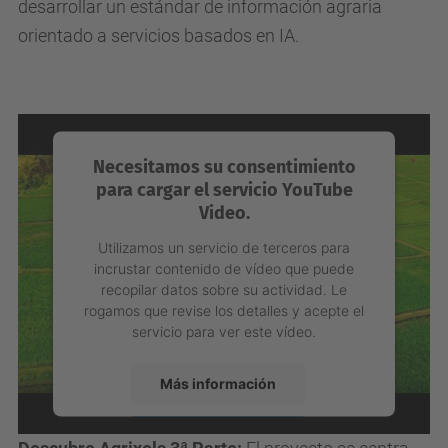
incrustar contenido de vídeo que puede
recopilar datos sobre su actividad. Le
rogamos que revise los detalles y acepte el
servicio para ver este vídeo.
Más información
Aceptar
Descubre Agrixels 2ª Parte:
Agrixels busca
powered by
Usercentrics Consent
desarrollar un estándar de información agraria
Management Platform
orientado a servicios basados en IA.
Necesitamos su consentimiento
para cargar el servicio YouTube
Video.