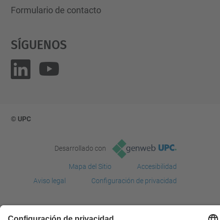
IDEAI -UPC
Campus Diagonal Nord UPC
Carrer de Jordi Girona, 29
08034 Barcelona
Email:
agrixels.agrotech@upc.edu
Formulario de contacto