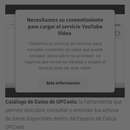
Aceptar
Jornada Espacio de Datos UPCxels:
Los momentos
powered by
Usercentrics Consent
más destacados de la jornada, donde entidades e
Management Platform
instituciones compartieron avances y experiencias
en torno a la gobernanza y el intercambio seguro de
datos.
Necesitamos su consentimiento
para cargar el servicio YouTube
Video.
Utilizamos un servicio de terceros para
incrustar contenido de vídeo que puede
recopilar datos sobre su actividad. Le
rogamos que revise los detalles y acepte el